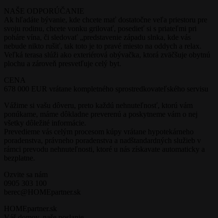
NAŠE ODPORÚČANIE
Ak hľadáte bývanie, kde chcete mať dostatočne veľa priestoru pre
svoju rodinu, chcete vonku grilovať, posedieť si s priateľmi pri
poháre vína, či sledovať „predstavenie západu slnka, kde vás
nebude nikto rušiť, tak toto je to pravé miesto na oddych a relax.
Veľká terasa slúži ako exteriérová obývačka, ktorá zväčšuje obytnú
plochu a zároveň presvetľuje celý byt.
CENA
678 000 EUR vrátane kompletného sprostredkovateľského servisu
Vážime si vašu dôveru, preto každú nehnuteľnosť, ktorú vám
ponúkame, máme dôkladne preverenú a poskytneme vám o nej
všetky dôležité informácie.
Prevedieme vás celým procesom kúpy vrátane hypotekárneho
poradenstva, právneho poradenstva a nadštandardných služieb v
rámci prevodu nehnuteľnosti, ktoré u nás získavate automaticky a
bezplatne.
Ozvite sa nám
0905 303 100
berec@HOMEpartner.sk
HOMEpartner.sk
Váš domov, naše poslanie