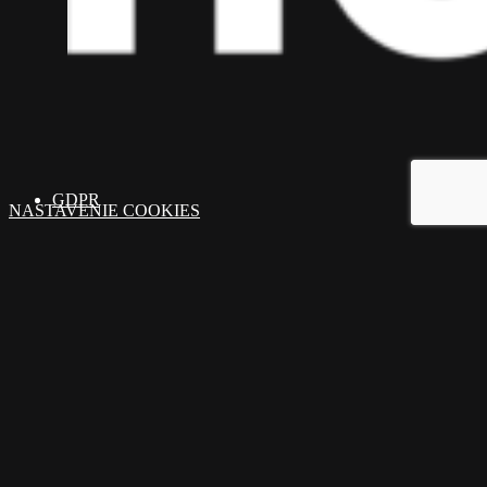
GDPR
NASTAVENIE COOKIES
ADRESA: Ružinovská 1, Bratislava 821 02
MOBIL: 0914 224 666
E-MAIL: info@homepartner.sk
© 2025 Homepartner.sk. Všetky práva vyhradené. By
Hanuliak.
Close
Ponuka nehnuteľností
Menu
Chcem predať / prenajať
O nás
Rady a tipy
Referencie