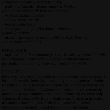
– vinylové podlahy a keramická dlažba
– podlahové kúrenie s termostatom v každej izbe
– štruktúrovaná kabeláž IPv6 v celom byte
– vstavaná skriňa v chodbe
– zabezpečovací systém
– bezpečnostné dvere
– vstup na čip do bytového domu s videovrátnikom
– optický internet
– mesačné prevádzkové náklady 280 EUR pre 4 osoby
– energetický certifikát B
PARKOVANIE
– možnosť kúpiť 2 x vnútorné parkovacie státia vybavené 22 kWh
nabíjačkou pre elektromobil s vlastným elektromerom na -1.
poschodí, spolu za obidve miesta za cenu 55 000 EUR
LOKALITA
Ide o pokojné miesto mimo hlavného dopravného ťahu, čo dodáva
lokalite čaro vidieckeho bývania s dobrým prepojením na prírodu.
Lokalita je v tesnej blízkosti Malých Karpát – ponúka výhody lesa,
cyklotrás a turistických trás, ktoré vedú z tejto oblasti smerom do
prírody. V pešej dostupnosti cca 5 min. je linka MHD, ktorá spája
Záhorskú Bystricu s OC Bory a Bratislavou. V okolí sa nachádzajú
reštaurácie a kaviarne, detské ihrisko a parkoviská, dobrá
dostupnosť obchodu Billa neďaleko od bytového domu.