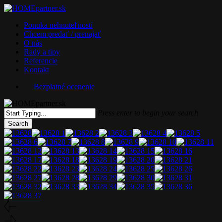
Skip
to
Menu
Ponuka nehnuteľností
main
Chcem predať / prenajať
content
O nás
Rady a tipy
Referencie
Kontakt
Bezplatné ocenenie
Press enter to begin your search
Search
Close
Search