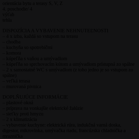
orientácia bytu a terasy S, V, Z
4. poschodie/ 4
výťah
tehla
DISPOZÍCIA A VYBAVENIE NEHNUTEĽNOSTI
– 4 x izba, každá so vstupom na terasu
– chodba
– kuchyňa so spotrebičmi
– komora
– kúpeľňa s vaňou a umývadlom
– kúpeľňa so sprchovacím kútom a umývadlom prístupná zo spálne
– 2 x samostatné WC s umývadlom (z toho jedno je so vstupom zo
spálne)
– veľká terasa
– murovaná pivnica
DOPLŇUJÚCE INFORMÁCIE
– plastové okná
– príprava na vonkajšie elektrické žalúzie
– sieťky proti hmyzu
– 2 x klimatizácia
– vybavenie kuchyne: elektrická rúra, indukčná varná doska,
digestor, mikrovlnka, umývačka riadu, francúzska chladnička a
mraznička