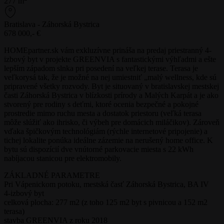
277 m
Bratislava - Záhorská Bystrica
678 000,- €
HOMEpartner.sk vám exkluzívne prináša na predaj priestranný 4-
izbový byt v projekte GREENVIA s fantastickými výhľadmi a ešte
lepším západom slnka pri posedení na veľkej terase. Terasa je
veľkorysá tak, že je možné na nej umiestniť „malý wellness, kde sú
pripravené všetky rozvody. Byt je situovaný v bratislavskej mestskej
časti Záhorská Bystrica v blízkosti prírody a Malých Karpát a je ako
stvorený pre rodiny s deťmi, ktoré ocenia bezpečné a pokojné
prostredie mimo ruchu mesta a dostatok priestoru (veľká terasa
môže slúžiť ako ihrisko, či výbeh pre domácich miláčikov). Zároveň
vďaka špičkovým technológiám (rýchle internetové pripojenie) a
tichej lokalite ponúka ideálne zázemie na nerušený home office. K
bytu sú dispozícií dve vnútorné parkovacie miesta s 22 kWh
nabíjacou stanicou pre elektromobily.
ZÁKLADNÉ PARAMETRE
Pri Vápenickom potoku, mestská časť Záhorská Bystrica, BA IV
4-izbový byt
celková plocha: 277 m2 (z toho 125 m2 byt s pivnicou a 152 m2
terasa)
stavba GREENVIA z roku 2018