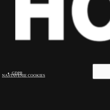
GDPR
NASTAVENIE COOKIES
ADRESA: Ružinovská 1, Bratislava 821 02
MOBIL: 0914 224 666
E-MAIL: info@homepartner.sk
© 2025 Homepartner.sk. Všetky práva vyhradené. By
Hanuliak.