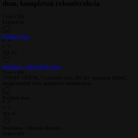
dom, kompletná rekonštrukcia
Cena v RK
Exkluzívne
Rodinný dom
2
261 m
Bratislava - Záhorská Bystrica
Cena v RK
STRMÝ VŔŠOK, 7-i rodinný dom, 261 m2 –pozemok 938m2,
dvojgeneračný dom, kompletná rekonštrukcia
Rodinný dom
2
261 m
Bratislava - Záhorská Bystrica
Cena v RK