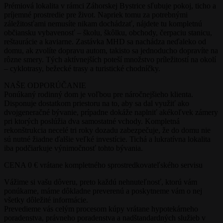
Prémiová lokalita v rámci Záhorskej Bystrice sľubuje pokoj, ticho a
príjemné prostredie pre život. Napriek tomu za potrebnými
záležitosťami nemusíte nikam dochádzať, nájdete tu kompletnú
občiansku vybavenosť – školu, škôlku, obchody, čerpaciu stanicu,
reštaurácie a kaviarne. Zastávka MHD sa nachádza neďaleko od
domu, ak zvolíte dopravu autom, takisto sa jednoducho dopravíte na
rôzne smery. Tých aktívnejších poteší množstvo príležitostí na okolí
– cyklotrasy, bežecké trasy a turistické chodníčky.
NAŠE ODPORÚČANIE
Ponúkaný rodinný dom je voľbou pre náročnejšieho klienta.
Disponuje dostatkom priestoru na to, aby sa dal využiť ako
dvojgeneračné bývanie, prípadne dokáže naplniť akékoľvek zámery
pri ktorých poslúžia dva samostatné vchody. Kompletná
rekonštrukcia necelé tri roky dozadu zabezpečuje, že do domu nie
sú nutné žiadne ďalšie veľké investície. Tichá a lukratívna lokalita
iba podčiarkuje výnimočnosť tohto bývania.
CENA 0 € vrátane kompletného sprostredkovateľského servisu
Vážime si vašu dôveru, preto každú nehnuteľnosť, ktorú vám
ponúkame, máme dôkladne preverenú a poskytneme vám o nej
všetky dôležité informácie.
Prevedieme vás celým procesom kúpy vrátane hypotekárneho
poradenstva, právneho poradenstva a nadštandardných služieb v