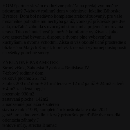
HOMEpartner.sk vám exkluzívne prináša na predaj výnimočne
priestranný 7-izbový rodinný dom v prémiovej lokalite Záhorskej
Bystrice. Dom bol nedávno kompletne zrekonštruovaný, pre vaše
maximálne pohodlie mu nechýba garáž, vonkajší prístrešok pre dve
autá, rozľahlá záhrada s ovocnými stromami a príjemná murovaná
terasa. Túto nehnuteľnosť je možné komfortne využívať aj ako
dvojgeneračné bývanie, disponuje dvoma plne vybavenými
kuchyňami a dvoma vchodmi. Získa si vás okolité tiché prostredie s
blízkosťou Malých Karpát, ktoré však nebráni výbornej dostupnosti
na všetky potrebné smery.
ZÁKLADNÉ PARAMETRE
Strmý vŕšok, Záhorská Bystrica – Bratislava IV
7-izbový rodinný dom
celková plocha: 261 m2
z toho: 200 m2 dom + 21 m2 terasa + 12 m2 garáž + 24 m2 suterén
+ 4 m2 zasklená loggia
pozemok: 938m2
zastavaná plocha: 142m2
2 nadzemné podlažia + suterén
stavba z roku 1999, kompletná rekonštrukcia v roku 2021
garáž pre jedno vozidlo + krytý prístrešok pre ďalšie dve vozidlá
orientácia záhrady J
tehlové múry, strecha Bramac