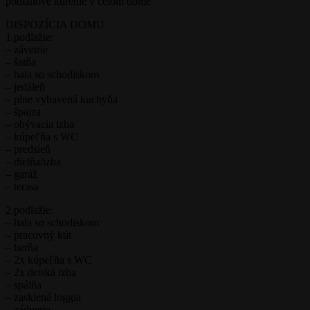
podlahové kúrenie v celom dome
DISPOZÍCIA DOMU
1.podlažie:
– závetrie
– šatňa
– hala so schodiskom
– jedáleň
– plne vybavená kuchyňa
– špajza
– obývacia izba
– kúpeľňa s WC
– predsieň
– dielňa/izba
– garáž
– terasa
2.podlažie:
– hala so schodiskom
– pracovný kút
– herňa
– 2x kúpeľňa s WC
– 2x detská izba
– spálňa
– zasklená loggia
– zádverie