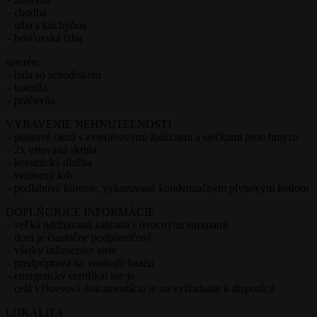
– chodba
– izba s kuchyňou
– hosťovská izba
suterén:
– hala so schodiskom
– kotolňa
– práčovňa
VYBAVENIE NEHNUTEĽNOSTI
– plastové okná s exteriérovými žalúziami a sieťkami proti hmyzu
– 2x vstavaná skriňa
– keramická dlažba
– vnútorný krb
– podlahové kúrenie, vykurované kondenzačným plynovým kotlom
DOPLŇUJÚCE INFORMÁCIE
– veľká udržiavaná záhrada s ovocnými stromami
– dom je čiastočne podpivničený
– všetky inžinierske siete
– predpríprava na vonkajší bazén
– energetický certifikát nie je
– celá výkresová dokumentácia je na vyžiadanie k dispozícii
LOKALITA