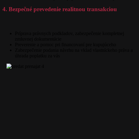
4. Bezpečné prevedenie realitnou transakciou
Príprava právnych podkladov, zabezpečenie kompletnej
zmluvnej dokumentácie
Preverenie a pomoc pri financovaní pre kupujúceho
Zabezpečenie podania návrhu na vklad vlastníckeho práva a
úhrada poplatku za vás