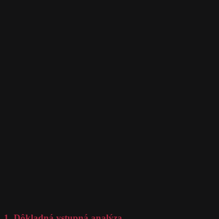
1. Dôkladná vstupná analýza