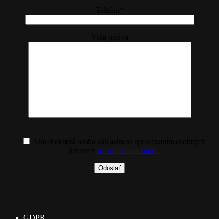
Telefón*
Vaša správa
Ako dotknutá osoba súhlasím so spracovaním osobných
údajov v
nasledovnom znení.
GDPR