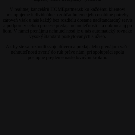
V realitnej kancelárii HOMEpartner.sk ku každému klientovi
pristupujeme individuálne a zohľadňujeme jeho osobitné potreby,
zároveň však u nás každý bez rozdielu dostane nadštandardný servis
a podporu v celom procese predaja nehnuteľnosti – a dokonca aj po
ňom. V rámci prenájmu nehnuteľností je u nás automatický rovnako
vysoký štandard poskytovaných služieb.
Ak by ste sa rozhodli svoju dôveru a predaj alebo prenájom vašej
nehnuteľnosti zveriť do rúk práve nám, pri spolupráci spolu
postupne prejdeme nasledovnými krokmi: