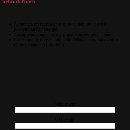
nehnuteľnosti
Asistencia pri prepisoch u správcu nehnuteľnosti a
poskytovateľov energie
Zastupovanie na katastri v prípade nečakaných situácii
Profesionálne odovzdanie nehnuteľnosti s vypracovaním
Odovzdávacieho protokolu
Vaše meno
Váš email*