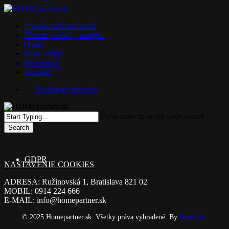
Skip
to
Menu
Ponuka nehnuteľností
main
Chcem predať / prenajať
content
O nás
Rady a tipy
Referencie
Kontakt
Bezplatné ocenenie
Press enter to begin your search
Search
Close
Search
GDPR
NASTAVENIE COOKIES
ADRESA: Ružinovská 1, Bratislava 821 02
MOBIL: 0914 224 666
E-MAIL: info@homepartner.sk
© 2025 Homepartner.sk. Všetky práva vyhradené. By
Hanuliak.