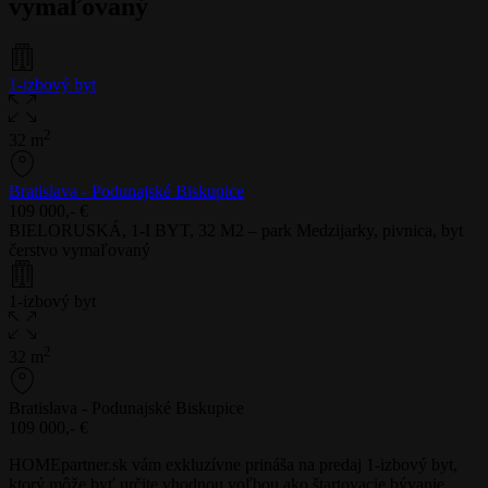
vymaľovaný
1-izbový byt
2
32 m
Bratislava - Podunajské Biskupice
109 000,- €
BIELORUSKÁ, 1-I BYT, 32 M2 – park Medzijarky, pivnica, byt
čerstvo vymaľovaný
1-izbový byt
2
32 m
Bratislava - Podunajské Biskupice
109 000,- €
HOMEpartner.sk vám exkluzívne prináša na predaj 1-izbový byt,
ktorý môže byť určite vhodnou voľbou ako štartovacie bývanie,