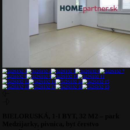
BIELORUSKÁ, 1-I BYT, 32 M2 – park
Medzijarky, pivnica, byt čerstvo