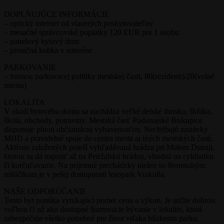
DOPLŇUJÚCE INFORMÁCIE
– optický internet od viacerých poskytovateľov
– mesačné správcovské poplatky 120 EUR pre 1 osobu
– panelový bytový dom
– pivničná kobka v suteréne
PARKOVANIE
– formou parkovacej politiky mestskej časti, 80(rezidenti)/20(volné
miesta)
LOKALITA
V okolí bytového domu sa nachádza veľké detské ihrisko, škôlka,
škola, obchody, potraviny. Mestská časť Podunajské Biskupice
disponuje plnou občianskou vybavenosťou. Nechýbajú zastávky
MHD a pravidelné spoje do centra mesta aj iných mestských častí.
Aktívne založených poteší vyhľadávaná hrádza pri Malom Dunaji,
ktorou sa dá napojiť až na Petržalskú hrádzu, vhodná na cyklistiku
či korčuľovanie. Na príjemné prechádzky nielen so štvornohým
miláčikom je v pešej dostupnosti lesopark Vrakuňa.
NAŠE ODPORÚČANIE
Tento byt ponúka vynikajúci pomer cena a výkon. Je určite dobrou
voľbou či už ako dostupné štartovacie bývanie v lokalite, ktorá
zabezpečuje všetko potrebné pre život vďaka blízkemu parku,