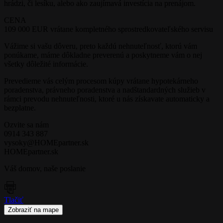
hrádzi, či lesíku, alebo ako zaujímavá investícia na prenájom.
CENA
109 000 EUR vrátane kompletného sprostredkovateľského servisu
Vážime si vašu dôveru, preto každú nehnuteľnosť, ktorú vám
ponúkame, máme dôkladne preverenú a poskytneme vám o nej
všetky dôležité informácie.
Prevedieme vás celým procesom kúpy vrátane hypotekárneho
poradenstva, právneho poradenstva a nadštandardných služieb v
rámci prevodu nehnuteľnosti, ktoré u nás získavate automaticky a
bezplatne.
Ozvite sa nám
0914 343 887
vysoky@HOMEpartner.sk
HOMEpartner.sk
Váš domov, naše poslanie
Tlačiť
Leaflet
| ©
OpenStreetMap
contributors
Zobraziť na mape
×
+
BIELORUSKÁ, 1-I BYT, 32 M2 – park Medzijarky,