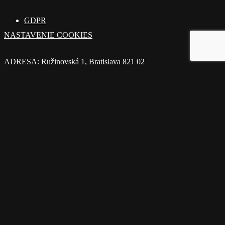
GDPR
NASTAVENIE COOKIES
ADRESA: Ružinovská 1, Bratislava 821 02
MOBIL: 0914 224 666
E-MAIL: info@homepartner.sk
© 2025 Homepartner.sk. Všetky práva vyhradené. By
Hanuliak.
Close
Ponuka nehnuteľností
Menu
Chcem predať / prenajať
O nás
Rady a tipy
Referencie
Kontakt
Bezplatné ocenenie