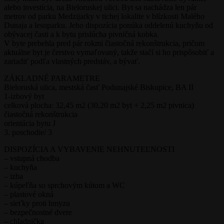
alebo investícia, na Bieloruskej ulici. Byt sa nachádza len pár
metrov od parku Medzijarky v tichej lokalite v blízkosti Malého
Dunaja a lesoparku. Jeho dispozícia ponúka oddelenú kuchyňu od
obývacej časti a k bytu prislúcha pivničná kobka.
V byte prebehla pred pár rokmi čiastočná rekonštrukcia, pričom
aktuálne byt je čerstvo vymaľovaný, takže stačí si ho prispôsobiť a
zariadiť podľa vlastných predstáv, a bývať.
ZÁKLADNÉ PARAMETRE
Bieloruská ulica, mestská časť Podunajské Biskupice, BA II
1-izbový byt
celková plocha: 32,45 m2 (30,20 m2 byt + 2,25 m2 pivnica)
čiastočná rekonštrukcia
orientácia bytu J
3. poschodie/ 3
DISPOZÍCIA A VYBAVENIE NEHNUTEĽNOSTI
– vstupná chodba
– kuchyňa
– izba
– kúpeľňa so sprchovým kútom a WC
– plastové okná
– sieťky proti hmyzu
– bezpečnostné dvere
– chladnička