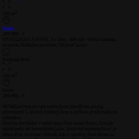
2
166 m
Senec
289 900,- €
HVIEZDOSLAVOVA, 5-i dom, 166 m2– veľká záhrada,
dostatok úložného priestoru, blízkosť jazier
Rodinný dom
2
166 m
Senec
289 900,- €
HOMEpartner.sk vám exkluzívne prináša na predaj
priestranný 5-izbový rodinný dom s veľkou prislúchajúcou
záhradou.
Dom sa nachádza v zabývanej časti mesta Senec, len pár
minút pešo od Seneckých jazier. Samotná nehnuteľnosť je
dispozične rozumne riešená, kde v spodnej časti domu sa