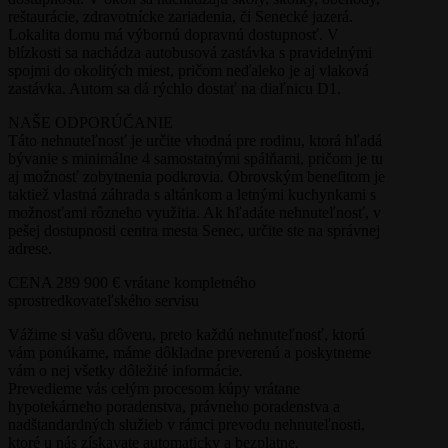
reštaurácie, zdravotnícke zariadenia, či Senecké jazerá.
Lokalita domu má výbornú dopravnú dostupnosť. V
blízkosti sa nachádza autobusová zastávka s pravidelnými
spojmi do okolitých miest, pričom neďaleko je aj vlaková
zastávka. Autom sa dá rýchlo dostať na diaľnicu D1.
NAŠE ODPORÚČANIE
Táto nehnuteľnosť je určite vhodná pre rodinu, ktorá hľadá
bývanie s minimálne 4 samostatnými spálňami, pričom je tu
aj možnosť zobytnenia podkrovia. Obrovským benefitom je
taktiež vlastná záhrada s altánkom a letnými kuchynkami s
možnosťami rôzneho využitia. Ak hľadáte nehnuteľnosť, v
pešej dostupnosti centra mesta Senec, určite ste na správnej
adrese.
CENA 289 900 € vrátane kompletného
sprostredkovateľského servisu
Vážime si vašu dôveru, preto každú nehnuteľnosť, ktorú
vám ponúkame, máme dôkladne preverenú a poskytneme
vám o nej všetky dôležité informácie.
Prevedieme vás celým procesom kúpy vrátane
hypotekárneho poradenstva, právneho poradenstva a
nadštandardných služieb v rámci prevodu nehnuteľnosti,
ktoré u nás získavate automaticky a bezplatne.