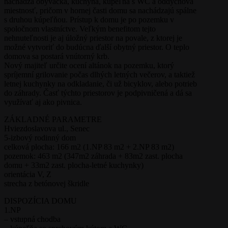
nachádza obývačka, kuchyňa, kúpeľňa s WC a oddychová
miestnosť, pričom v hornej časti domu sa nachádzajú spálne
s druhou kúpeľňou. Prístup k domu je po pozemku v
spoločnom vlastníctve. Veľkým benefitom tejto
nehnuteľnosti je aj úložný priestor na povale, z ktorej je
možné vytvoriť do budúcna ďalší obytný priestor. O teplo
domova sa postará vnútorný krb.
Nový majiteľ určite ocení altánok na pozemku, ktorý
spríjemní grilovanie počas dlhých letných večerov, a taktiež
letnej kuchynky na odkladanie, či už bicyklov, alebo potrieb
do záhrady. Časť týchto priestorov je podpivničená a dá sa
využívať aj ako pivnica.
ZÁKLADNÉ PARAMETRE
Hviezdoslavova ul., Senec
5-izbový rodinný dom
celková plocha: 166 m2 (1.NP 83 m2 + 2.NP 83 m2)
pozemok: 463 m2 (347m2 záhrada + 83m2 zast. plocha
domu + 33m2 zast. plocha-letné kuchynky)
orientácia V, Z
strecha z betónovej škridle
DISPOZÍCIA DOMU
1.NP
– vstupná chodba