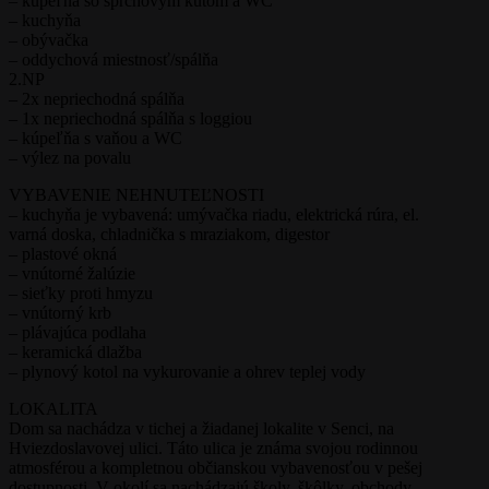
– kúpeľňa so sprchovým kútom a WC
– kuchyňa
– obývačka
– oddychová miestnosť/spálňa
2.NP
– 2x nepriechodná spálňa
– 1x nepriechodná spálňa s loggiou
– kúpeľňa s vaňou a WC
– výlez na povalu
VYBAVENIE NEHNUTEĽNOSTI
– kuchyňa je vybavená: umývačka riadu, elektrická rúra, el.
varná doska, chladnička s mraziakom, digestor
– plastové okná
– vnútorné žalúzie
– sieťky proti hmyzu
– vnútorný krb
– plávajúca podlaha
– keramická dlažba
– plynový kotol na vykurovanie a ohrev teplej vody
LOKALITA
Dom sa nachádza v tichej a žiadanej lokalite v Senci, na
Hviezdoslavovej ulici. Táto ulica je známa svojou rodinnou
atmosférou a kompletnou občianskou vybavenosťou v pešej
dostupnosti. V okolí sa nachádzajú školy, škôlky, obchody,