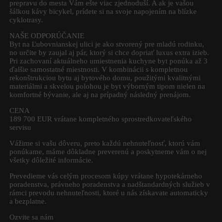
prepravu do mesta Vám ešte viac zjednoduší. A ak je vašou
šálkou kávy bicykel, prídete si na svoje napojením na blízke
cyklotrasy.
NAŠE ODPORÚČANIE
Byt na Ľubovnianskej ulici je ako stvorený pre mladú rodinku,
no určite by zaujal aj pár, ktorý si chce dopriať luxus extra izieb.
Pri zachovaní aktuálneho umiestnenia kuchyne byt ponúka až 3
ďalšie samostatné miestnosti. V kombinácii s kompletnou
rekonštrukciou bytu aj bytového domu, použitými kvalitnými
materiálmi a skvelou polohou je byt výborným tipom nielen na
komfortné bývanie, ale aj na prípadný následný prenájom.
CENA
189 700 EUR vrátane kompletného sprostredkovateľského
servisu
Vážime si vašu dôveru, preto každú nehnuteľnosť, ktorú vám
ponúkame, máme dôkladne preverenú a poskytneme vám o nej
všetky dôležité informácie.
Prevedieme vás celým procesom kúpy vrátane hypotekárneho
poradenstva, právneho poradenstva a nadštandardných služieb v
rámci prevodu nehnuteľnosti, ktoré u nás získavate automaticky
a bezplatne.
Ozvite sa nám