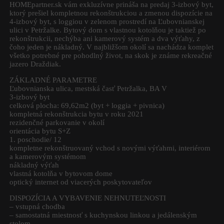
HOMEpartner.sk vám exkluzívne prináša na predaj 3-izbový byt,
ktorý prešiel kompletnou rekonštrukciou a zmenou dispozície na
4-izbový byt, s loggiou v zelenom prostredí na Ľubovnianskej
ulici v Petržalke. Bytový dom s vlastnou kotolňou je taktiež po
rekonštrukcii, nechýba ani kamerový systém a dva výťahy, z
čoho jeden je nákladný. V najbližšom okolí sa nachádza komplet
všetko potrebné pre pohodlný život, na skok je známe rekreačné
jazero Draždiak.
ZÁKLADNÉ PARAMETRE
Ľubovnianska ulica, mestská časť Petržalka, BA V
3-izbový byt
celková plocha: 69,62m2 (byt + loggia + pivnica)
kompletná rekonštrukcia bytu v roku 2021
rezidenčné parkovanie v okolí
orientácia bytu S+Z
1. poschodie/ 12
kompletne rekonštruovaný vchod s novými výťahmi, interiérom
a kamerovým systémom
nákladný výťah
vlastná kotolňa v bytovom dome
optický internet od viacerých poskytovateľov
DISPOZÍCIA A VYBAVENIE NEHNUTEĽNOSTI
– vstupná chodba
– samostatná miestnosť s kuchynskou linkou a jedálenským
stolom