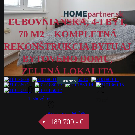
ĽUBOVNIANSKA, 4-I BYT,
70 M2 – KOMPLETNÁ
REKONŠTRUKCIA BYTU AJ
BYTOVÉHO DOMU,
ZELENÁ LOKALITA
PREDANÉ
4-izbový byt
2
70 m
Bratislava - Petržalka
189 700,- €