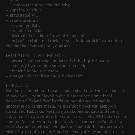
– 3 samostatné nepriechodné izby
– kúpeľňa s vaňou
– samostatné WC
– vstavaná skriňa
– drevené podlahy
– keramická dlažba
– plastové okná s interiérovými žalúziami
– umývačka riadu, elektrická rúra, sklo-keramická varná doska,
chladnička s mrazničkou, digestor
DOPLŇUJÚCE INFORMÁCIE
– mesačné správcovské poplatky 175 EUR pre 3 osoby
– panelový bytový dom so vstupom na čip
– pivničná kobka v suteréne
– energetický certifikát nie je k dispozícii
LOKALITA
Na okolí tejto nehnuteľnosti sa nachádza kompletná občianska
vybavenosť, ktorú človek môže k životu bez obmedzení
potrebovať. Zelená časť Petržalky ponúka veľmi rýchle
napojenie do centra mesta, na diaľničný obchvat, alebo do
susedného Rakúska. Nechýbajú nákupné možnosti, štátne aj
súkromné školy a škôlky, kaviarne, či zastávky MHD na viacero
smerov. Veľkou výhodou je aj blízkosť nemocnice Antolská a
vyhľadávaného rekreačného jazera Draždiak. Plánovaná nová
električková trať sa taktiež bude nachádzať v tesnej blízkosti a