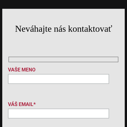
Neváhajte nás kontaktovať
Leaflet
OpenStreetMap
VAŠE MENO
VÁŠ EMAIL*