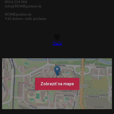
0914 224 666
info@HOMEpartner.sk
HOMEpartner.sk
+
Váš domov, naše poslanie
−
Tlačiť
Zobraziť na mape