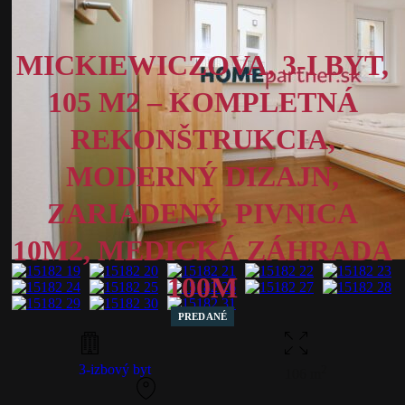
MICKIEWICZOVA, 3-I BYT,
105 M2 – KOMPLETNÁ
REKONŠTRUKCIA,
MODERNÝ DIZAJN,
ZARIADENÝ, PIVNICA
10M2, MEDICKÁ ZÁHRADA
100M
PREDANÉ
3-izbový byt
2
106 m