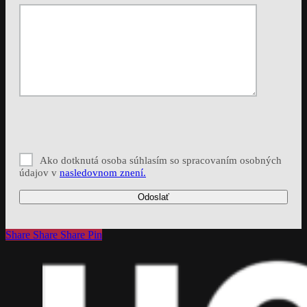
Ako dotknutá osoba súhlasím so spracovaním osobných
údajov v
nasledovnom znení.
Share
Share
Share
Share
Pin