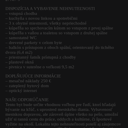
DISPOZÍCIA A VYBAVENIE NEHNUTEĽNOSTI
– vstupná chodba
– kuchyňa s novou linkou a spotrebičmi
– 3 x obytné miestnosti, všetky nepriechodné
– kúpeľňa so sprchovacím kútom so vstupom z prvej spálne
– kúpeľňa s vaňou a toaletou so vstupom z druhej spálne
– samostatné WC
– drevené parkety v celom byte
– balkón s prístupom z oboch spální, orientovaný do tichého
dvora (6,4 m2)
– priestranný šatník prístupná z chodby
– plastové okná
– pivnica v suteréne o veľkosti 9,5 m2
DOPLŇUJÚCE INFORMÁCIE
– mesačné náklady 250 €
– zateplený bytový dom
– optický internet
NAŠE ODPORÚČANIE
Tento byt bude určite vhodnou voľbou pre ľudí, ktorí hľadajú
bývanie na kľúč, s uprostred mestského diania. Vybavenosť
mestskou dopravou, ale zároveň úplne všetko na pešo, umožní
užiť si rannú cestu do práce, oddych a kultúrne, či športové
vyžitie na okolí. Lokalita tejto nehnuteľnosti poteší aj záujemcov