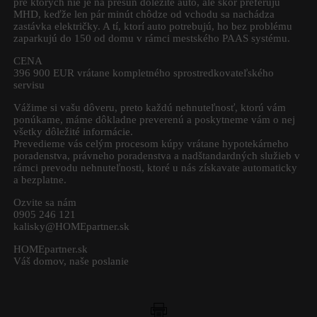
pre ktorých nie je na presun dôležité auto, ale skôr preferujú
MHD, keďže len pár minút chôdze od vchodu sa nachádza
zastávka električky. A tí, ktorí auto potrebujú, ho bez problému
zaparkujú do 150 od domu v rámci mestského PAAS systému.
CENA
396 900 EUR vrátane kompletného sprostredkovateľského
servisu
Vážime si vašu dôveru, preto každú nehnuteľnosť, ktorú vám
ponúkame, máme dôkladne preverenú a poskytneme vám o nej
všetky dôležité informácie.
Prevedieme vás celým procesom kúpy vrátane hypotekárneho
poradenstva, právneho poradenstva a nadštandardných služieb v
rámci prevodu nehnuteľnosti, ktoré u nás získavate automaticky
a bezplatne.
Ozvite sa nám
0905 246 121
kalisky@HOMEpartner.sk
HOMEpartner.sk
+
Váš domov, naše poslanie
−