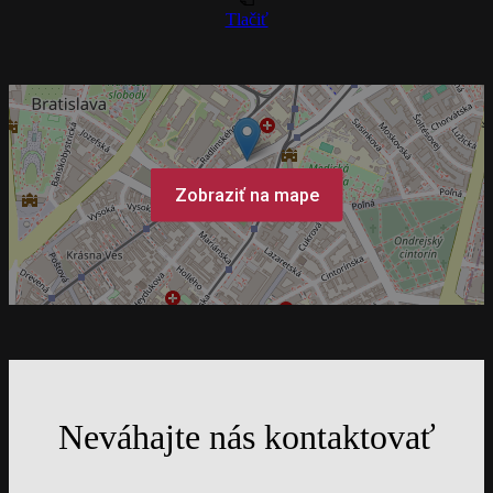
Tlačiť
Zobraziť na mape
Neváhajte nás kontaktovať
Leaflet
OpenStreetMap