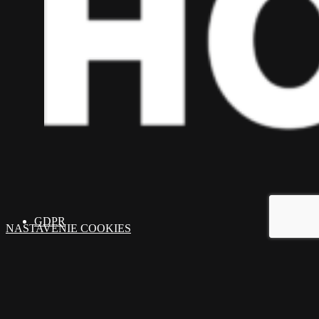
GDPR
NASTAVENIE COOKIES
ADRESA: Ružinovská 1, Bratislava 821 02
MOBIL: 0914 224 666
E-MAIL: info@homepartner.sk
© 2025 Homepartner.sk. Všetky práva vyhradené. By
Hanuliak.