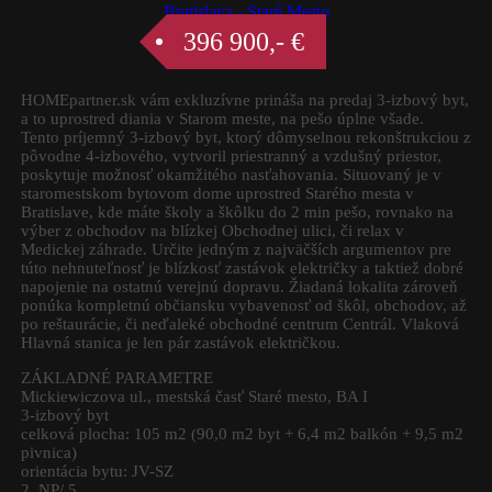
Bratislava - Staré Mesto
396 900,- €
HOMEpartner.sk vám exkluzívne prináša na predaj 3-izbový byt,
a to uprostred diania v Starom meste, na pešo úplne všade.
Tento príjemný 3-izbový byt, ktorý dômyselnou rekonštrukciou z
pôvodne 4-izbového, vytvoril priestranný a vzdušný priestor,
poskytuje možnosť okamžitého nasťahovania. Situovaný je v
staromestskom bytovom dome uprostred Starého mesta v
Bratislave, kde máte školy a škôlku do 2 min pešo, rovnako na
výber z obchodov na blízkej Obchodnej ulici, či relax v
Medickej záhrade. Určite jedným z najväčších argumentov pre
túto nehnuteľnosť je blízkosť zastávok električky a taktiež dobré
napojenie na ostatnú verejnú dopravu. Žiadaná lokalita zároveň
ponúka kompletnú občiansku vybavenosť od škôl, obchodov, až
po reštaurácie, či neďaleké obchodné centrum Centrál. Vlaková
Hlavná stanica je len pár zastávok električkou.
ZÁKLADNÉ PARAMETRE
Mickiewiczova ul., mestská časť Staré mesto, BA I
3-izbový byt
celková plocha: 105 m2 (90,0 m2 byt + 6,4 m2 balkón + 9,5 m2
pivnica)
orientácia bytu: JV-SZ
2. NP/ 5