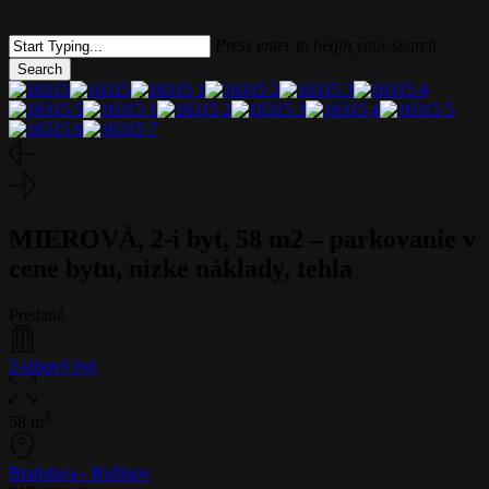
Press enter to begin your search
Search
Close
Search
MIEROVÁ, 2-i byt, 58 m2 – parkovanie v
cene bytu, nízke náklady, tehla
Predané
2-izbový byt
2
58 m
Bratislava - Ružinov