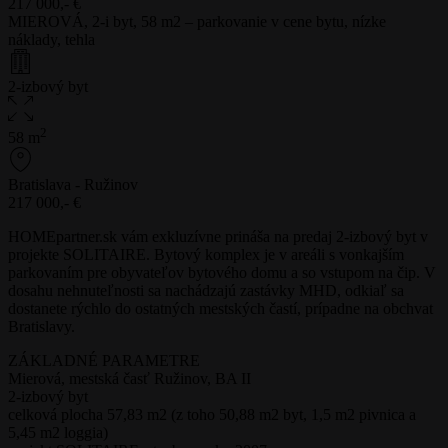
217 000,- €
MIEROVÁ, 2-i byt, 58 m2 – parkovanie v cene bytu, nízke
náklady, tehla
2-izbový byt
2
58 m
Bratislava - Ružinov
217 000,- €
HOMEpartner.sk vám exkluzívne prináša na predaj 2-izbový byt v
projekte SOLITAIRE. Bytový komplex je v areáli s vonkajším
parkovaním pre obyvateľov bytového domu a so vstupom na čip. V
dosahu nehnuteľnosti sa nachádzajú zastávky MHD, odkiaľ sa
dostanete rýchlo do ostatných mestských častí, prípadne na obchvat
Bratislavy.
ZÁKLADNÉ PARAMETRE
Mierová, mestská časť Ružinov, BA II
2-izbový byt
celková plocha 57,83 m2 (z toho 50,88 m2 byt, 1,5 m2 pivnica a
5,45 m2 loggia)