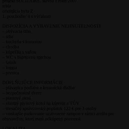
projekt SOLITAIRE, stavba z roku 2007
tehla
orientácia bytu Z
1. poschodie/ 4 s výťahom
DISPOZÍCIA A VYBAVENIE NEHNUTEĽNOSTI
– obývacia izba
– izba
– kuchyňa s komorou
– chodba
– kúpeľňa s vaňou
– WC s bidetovou sprchou
– šatník
– loggia
– pivnica
DOPLŇUJÚCE INFORMÁCIE
– plávajúca podlaha a keramická dlažba
– bezpečnostné dvere
– plastové okná
– vlastný plynový kotol na kúrenie a TÚV
– mesačný správcovský poplatok 122 € pre 3 osoby
– vonkajšie parkovanie uzatvorené rampou v rámci areálu pre
obyvateľov, ktorí majú odkúpený pozemok
LOKALITA