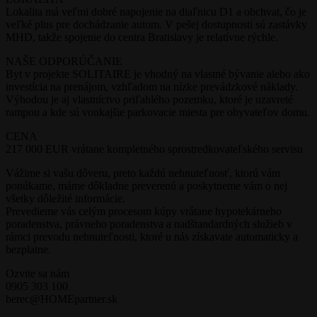
Lokalita má veľmi dobré napojenie na diaľnicu D1 a obchvat, čo je
veľké plus pre dochádzanie autom. V pešej dostupnosti sú zastávky
MHD, takže spojenie do centra Bratislavy je relatívne rýchle.
NAŠE ODPORÚČANIE
Byt v projekte SOLITAIRE je vhodný na vlastné bývanie alebo ako
investícia na prenájom, vzhľadom na nízke prevádzkové náklady.
Výhodou je aj vlastníctvo priľahlého pozemku, ktoré je uzavreté
rampou a kde sú vonkajšie parkovacie miesta pre obyvateľov domu.
CENA
217 000 EUR vrátane kompletného sprostredkovateľského servisu
Vážime si vašu dôveru, preto každú nehnuteľnosť, ktorú vám
ponúkame, máme dôkladne preverenú a poskytneme vám o nej
všetky dôležité informácie.
Prevedieme vás celým procesom kúpy vrátane hypotekárneho
poradenstva, právneho poradenstva a nadštandardných služieb v
rámci prevodu nehnuteľnosti, ktoré u nás získavate automaticky a
bezplatne.
Ozvite sa nám
0905 303 100
berec@HOMEpartner.sk