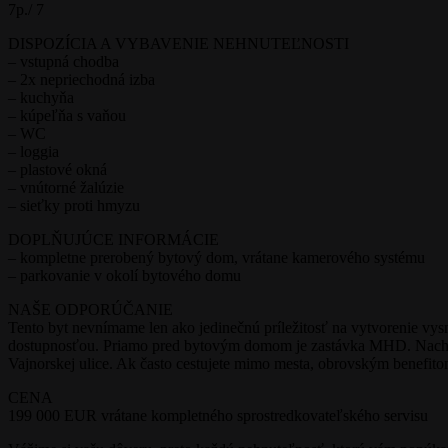
7p./ 7
DISPOZÍCIA A VYBAVENIE NEHNUTEĽNOSTI
– vstupná chodba
– 2x nepriechodná izba
– kuchyňa
– kúpeľňa s vaňou
– WC
– loggia
– plastové okná
– vnútorné žalúzie
– sieťky proti hmyzu
DOPLŇUJÚCE INFORMÁCIE
– kompletne prerobený bytový dom, vrátane kamerového systému
– parkovanie v okolí bytového domu
NAŠE ODPORÚČANIE
Tento byt nevnímame len ako jedinečnú príležitosť na vytvorenie vy
dostupnosťou. Priamo pred bytovým domom je zastávka MHD. Nachádza
Vajnorskej ulice. Ak často cestujete mimo mesta, obrovským benefitom
CENA
199 000 EUR vrátane kompletného sprostredkovateľského servisu