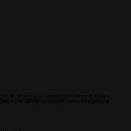
núka pokojné bývanie, no zároveň sa pýši dobrou dopravnou
 hneď z dvoch hlavných mestských ťahov – z Račianskej aj