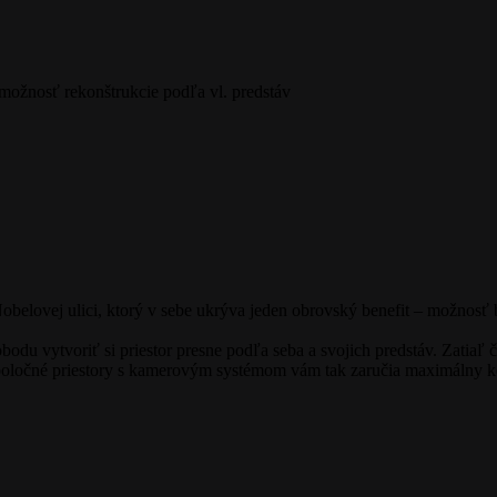
ožnosť rekonštrukcie podľa vl. predstáv
obelovej ulici, ktorý v sebe ukrýva jeden obrovský benefit – možnosť
u vytvoriť si priestor presne podľa seba a svojich predstáv. Zatiaľ čo
spoločné priestory s kamerovým systémom vám tak zaručia maximálny k