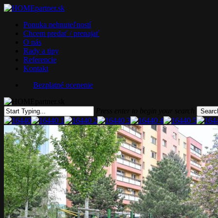
Skip
to
Menu
Ponuka nehnuteľností
main
Chcem predať / prenajať
content
O nás
Rady a tipy
Referencie
Kontakt
Bezplatné ocenenie
Press enter to begin your search
Searc
Close
Search