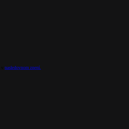
v v
nasledovnom znení.