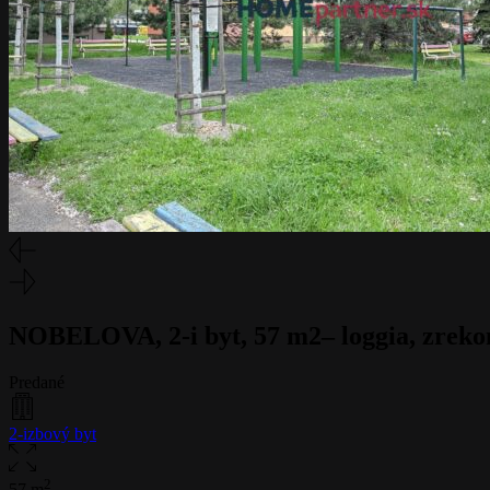
NOBELOVA, 2-i byt, 57 m2– loggia, zrekon
Predané
2-izbový byt
2
57 m