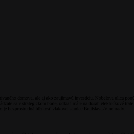
snívaného domova, ale aj ako zaujímavú investíciu. Nobelova ulica po
te sa v strategickom bode, odkiaľ máte na dosah električkové trate
 je bezprostredná blízkosť vlakovej stanice Bratislava-Vinohrady.