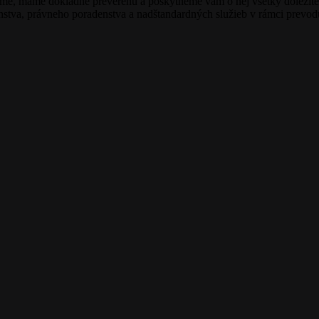
me, máme dôkladne preverenú a poskytneme vám o nej všetky dôležité
va, právneho poradenstva a nadštandardných služieb v rámci prevodu n
×
NOBELOVA, 2-i byt, 57 m2– loggia, zrekonštruovaný
bytový dom, možnosť rekonštrukcie podľa vl. predstáv