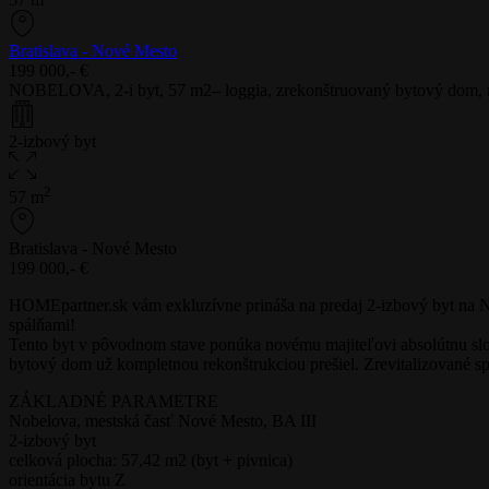
Bratislava - Nové Mesto
199 000,- €
NOBELOVA, 2-i byt, 57 m2– loggia, zrekonštruovaný bytový dom, m
2-izbový byt
2
57 m
Bratislava - Nové Mesto
199 000,- €
HOMEpartner.sk vám exkluzívne prináša na predaj 2-izbový byt na N
spálňami!
Tento byt v pôvodnom stave ponúka novému majiteľovi absolútnu slobod
bytový dom už kompletnou rekonštrukciou prešiel. Zrevitalizované 
ZÁKLADNÉ PARAMETRE
Nobelova, mestská časť Nové Mesto, BA III
2-izbový byt
celková plocha: 57,42 m2 (byt + pivnica)
orientácia bytu Z