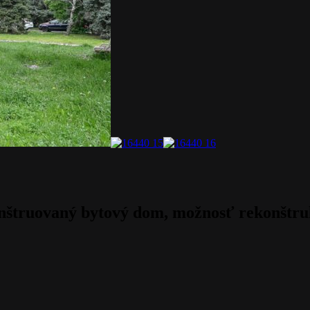
štruovaný bytový dom, možnosť rekonštruk