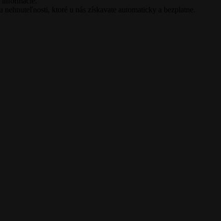
 informácie.
ehnuteľnosti, ktoré u nás získavate automaticky a bezplatne.
Leaflet
| ©
OpenStreetMap
contributors