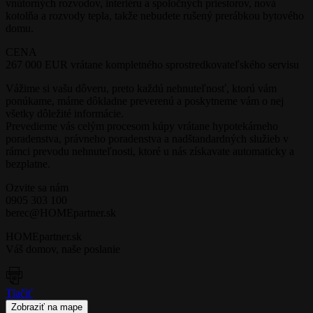
vnútorných rozvodov, interiéru a spoločných priestorov, nová
kotolňa a rozvody tepla, takže nebudete rušený prerábkou bytového
domu.
CENA
267 000 EUR vrátane kompletného sprostredkovateľského servisu
Vážime si vašu dôveru, preto každú nehnuteľnosť, ktorú vám
ponúkame, máme dôkladne preverenú a poskytneme vám o nej
všetky dôležité informácie.
Prevedieme vás celým procesom kúpy vrátane hypotekárneho
poradenstva, právneho poradenstva a nadštandardných služieb v
rámci prevodu nehnuteľnosti, ktoré u nás získavate automaticky a
bezplatne.
Ozvite sa nám
0905 303 100
berec@HOMEpartner.sk
HOMEpartner.sk
Váš domov, naše poslanie
Tlačiť
Leaflet
| ©
OpenStreetMap
contributors
Zobraziť na mape
×