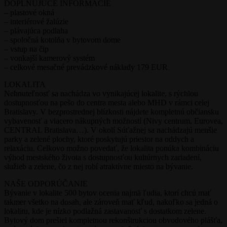
DOPLŇUJÚCE INFORMÁCIE
– plastové okná
– interiérové žalúzie
– plávajúca podlaha
– spoločná kotolňa v bytovom dome
– vstup na čip
– vonkajší kamerový systém
– celkové mesačné prevádzkové náklady 179 EUR
LOKALITA
Nehnuteľnosť sa nachádza vo vynikajúcej lokalite, s rýchlou
dostupnosťou na pešo do centra mesta alebo MHD v rámci celej
Bratislavy. V bezprostrednej blízkosti nájdete kompletnú občiansku
vybavenosť a viacero nákupných možností (Nivy centrum, Eurovea,
CENTRAL Bratislava…). V okolí Súťažnej sa nachádzajú menšie
parky a zelené plochy, ktoré poskytujú priestor na oddych a
relaxáciu. Celkovo možno povedať, že lokalita ponúka kombináciu
výhod mestského života s dostupnosťou kultúrnych zariadení,
služieb a zelene, čo z nej robí atraktívne miesto na bývanie.
NAŠE ODPORÚČANIE
Bývanie v lokalite 500 bytov ocenia najmä ľudia, ktorí chcú mať
takmer všetko na dosah, ale zároveň mať kľud, nakoľko sa jedná o
lokalitu, kde je nízko podlažná zastavanosť s dostatkom zelene.
Bytový dom prešiel kompletnou rekonštrukciou obvodového plášťa,