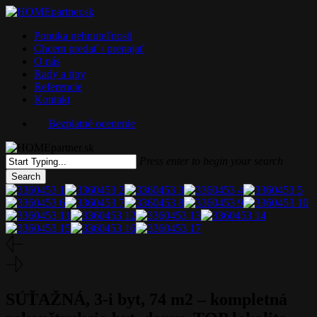
Skip
to
Menu
Ponuka nehnuteľností
main
Chcem predať / prenajať
content
O nás
Rady a tipy
Referencie
Kontakt
Bezplatné ocenenie
Press enter to begin your search
Search
Close
Search
SÚŤAŽNÁ, 3-i byt, 74 m2 – kompletná