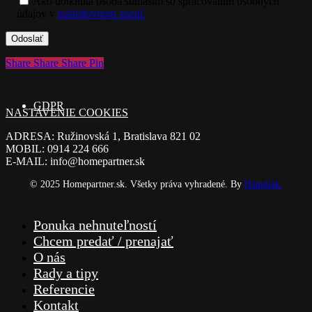
Ako dotknutá osoba súhlasím so spracovaním osobných
údajov v
nasledovnom znení.
Share
Share
Share
Share
Pin
GDPR
NASTAVENIE COOKIES
ADRESA: Ružinovská 1, Bratislava 821 02
MOBIL: 0914 224 666
E-MAIL: info@homepartner.sk
© 2025 Homepartner.sk. Všetky práva vyhradené. By
Hanuliak.
Close
Ponuka nehnuteľností
Menu
Chcem predať / prenajať
O nás
Rady a tipy
Referencie
Kontakt