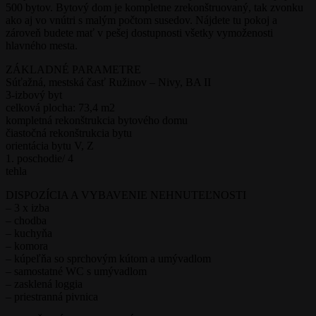
500 bytov. Bytový dom je kompletne zrekonštruovaný, tak zvonku
ako aj vo vnútri s malým počtom susedov. Nájdete tu pokoj a
zároveň budete mať v pešej dostupnosti všetky vymoženosti
hlavného mesta.
ZÁKLADNÉ PARAMETRE
Súťažná, mestská časť Ružinov – Nivy, BA II
3-izbový byt
celková plocha: 73,4 m2
kompletná rekonštrukcia bytového domu
čiastočná rekonštrukcia bytu
orientácia bytu V, Z
1. poschodie/ 4
tehla
DISPOZÍCIA A VYBAVENIE NEHNUTEĽNOSTI
– 3 x izba
– chodba
– kuchyňa
– komora
– kúpeľňa so sprchovým kútom a umývadlom
– samostatné WC s umývadlom
– zasklená loggia
– priestranná pivnica