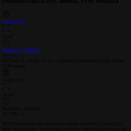
rekonštrukcia byt. domu, TOP lokalita
3-izbový byt
2
74 m
Bratislava - Ružinov
267 000,- €
SÚŤAŽNÁ, 3-i byt, 74 m2 – kompletná rekonštrukcia byt. domu,
TOP lokalita
3-izbový byt
2
74 m
Bratislava - Ružinov
267 000,- €
HOMEpartner.sk vám exkluzívne prináša na predaj 3-izbový byt,
ktorý sa nachádza v bratislavskej mestskej časti Nivy, známej aj ako