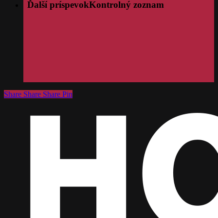
Ďalší príspevok
Kontrolný zoznam
Share
Share
Share
Share
Pin