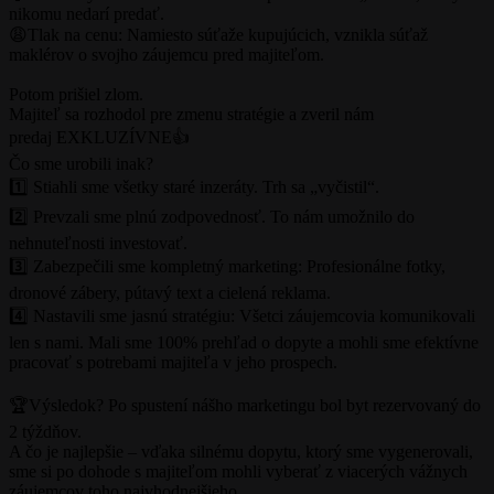
nikomu nedarí predať.
😩Tlak na cenu: Namiesto súťaže kupujúcich, vznikla súťaž
maklérov o svojho záujemcu pred majiteľom.
Potom prišiel zlom.
Majiteľ sa rozhodol pre zmenu stratégie a zveril nám
predaj EXKLUZÍVNE👍
Čo sme urobili inak?
1️⃣ Stiahli sme všetky staré inzeráty. Trh sa „vyčistil“.
2️⃣ Prevzali sme plnú zodpovednosť. To nám umožnilo do
nehnuteľnosti investovať.
3️⃣ Zabezpečili sme kompletný marketing: Profesionálne fotky,
dronové zábery, pútavý text a cielená reklama.
4️⃣ Nastavili sme jasnú stratégiu: Všetci záujemcovia komunikovali
len s nami. Mali sme 100% prehľad o dopyte a mohli sme efektívne
pracovať s potrebami majiteľa v jeho prospech.
🏆Výsledok? Po spustení nášho marketingu bol byt rezervovaný do
2 týždňov.
A čo je najlepšie – vďaka silnému dopytu, ktorý sme vygenerovali,
sme si po dohode s majiteľom mohli vyberať z viacerých vážnych
záujemcov toho najvhodnejšieho.