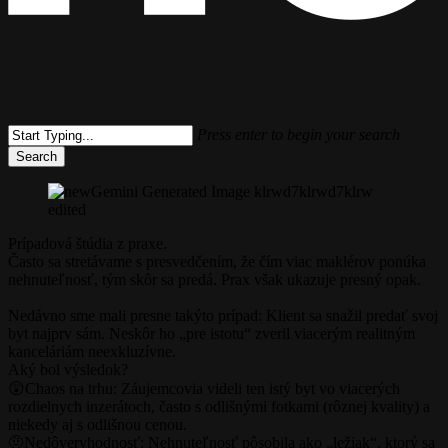
Press enter to begin your search
Search
Close
Search
Prípadová štúdia z praxe.
Často sa stretávame s presvedčením, že čím viac maklérov ponúka
nehnuteľnosť, tým skôr sa predá. Prax však ukazuje presný opak.
Nedávno sme mali presne takýto prípad: Klient sa snažil predať svoj
byt najprv sám. Neskôr ho „pre istotu“ zveril viacerým realitným
kanceláriám neexkluzívne.
Aký bol výsledok?
😲Chaos na trhu: Záujemcovia videli ten istý byt vo viacerých
rozdielnych inzerátoch, často s odlišnými fotkami (rôznej kvality) a
niekedy aj s odlišnou cenou.
🤨Nedôveryhodnosť: Nehnuteľnosť pôsobila ako „ležiak“, ktorý sa