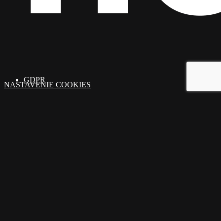
GDPR
NASTAVENIE COOKIES
ADRESA: Ružinovská 1, Bratislava 821 02
MOBIL: 0914 224 666
E-MAIL: info@homepartner.sk
© 2025 Homepartner.sk. Všetky práva vyhradené. By
Hanuliak.
Close
Ponuka nehnuteľností
Menu
Chcem predať / prenajať
O nás
Rady a tipy
Referencie
Kontakt