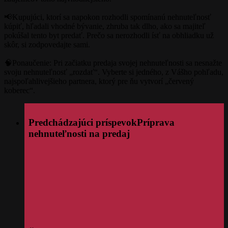
📢Kupujúci, ktorí sa napokon rozhodli spomínanú nehnuteľnosť
kúpiť, hľadali vhodné bývanie, zhruba tak dlho, ako sa majiteľ
pokúšal tento byt predať. Prečo sa nerozhodli ísť na obhliadku už
skôr, si zodpovedajte sami.
🧠Ponaučenie: Pri začiatku predaja svojej nehnuteľnosti sa nesnažte
svoju nehnuteľnosť „rozdať“. Vyberte si jedného, z Vášho pohľadu,
najspoľahlivejšieho partnera, ktorý pre ňu vytvorí „červený
koberec“.
Predchádzajúci príspevok
Príprava
nehnuteľnosti na predaj